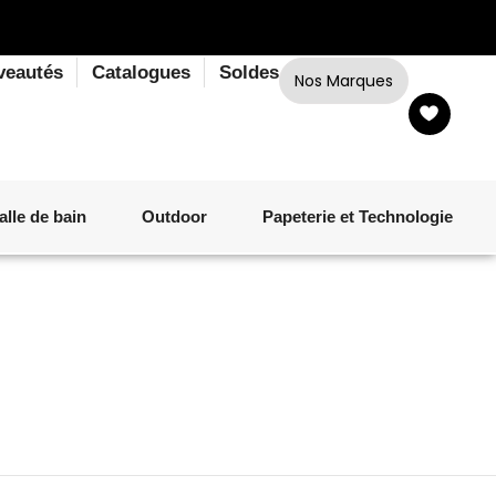
veautés
Catalogues
Soldes
Nos Marques
alle de bain
Outdoor
Papeterie et Technologie
LINGE DE BAIN
LUMINAIRE
VERRERIE
MATÉRIEL DE CUISSON
CORPS ET CHEVEUX
SALLE À MANGER
LINGE DE BAIN
DÉCORATION OUTDOOR
TECHNOLOGIE