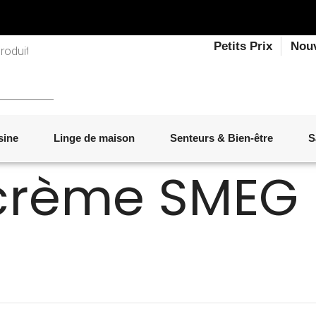
Petits Prix
Nou
rème SMEG
sine
Linge de maison
Senteurs & Bien-être
S
LINGE DE LIT
OBJETS DÉCORATIFS
VAISSELLE
ÉLECTROMÉNAGER
SENTEURS D'INTÉRIEUR
SALON
ACCESSOIRES
MOBILIER DE JARDIN
PAPETERIE