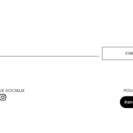
S'A
AUX SOCIAUX
POU
Ren
RES
LIENS UTILES