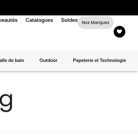
veautés
Catalogues
Soldes
Nos Marques
alle de bain
Outdoor
Papeterie et Technologie
ng
LINGE DE BAIN
LUMINAIRE
VERRERIE
MATÉRIEL DE CUISSON
CORPS ET CHEVEUX
SALLE À MANGER
LINGE DE BAIN
DÉCORATION OUTDOOR
TECHNOLOGIE