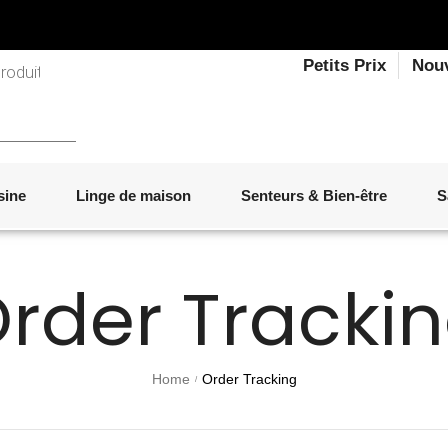
Petits Prix
Nou
sine
Linge de maison
Senteurs & Bien-être
S
rder Tracki
LINGE DE LIT
OBJETS DÉCORATIFS
VAISSELLE
ÉLECTROMÉNAGER
SENTEURS D'INTÉRIEUR
SALON
ACCESSOIRES
MOBILIER DE JARDIN
PAPETERIE
Home
Order Tracking
/