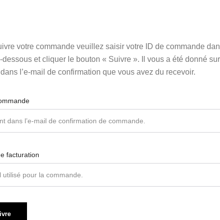
ART & CULTURE
NOUVEAU
MATÉRIEL
OUTDOOR
COCOONING
Nos meubles
L'essentiel
ART DE LA TABLE
NOUVEAU
es essentiels
PARFUMS DE LINGE
ACCESSOIRES
Espace
Les vases
BAOBAB COLLECTION
PAPETERIE
UTILITAIRES
LUMINAIRE OUTDOOR
Espace
D'appoint
cuisine
outdoor
Nos housses
bien-être
de sol
Nos cartes
Les sprays
verrerie
CHAMBRE À COUCHER
de couette
uivre votre commande veuillez saisir votre ID de commande dan
DÉCORATION MURALE
de voeux
d'ambiance
DÉCOUVRIR
ACCESSOIRES
BIEN-ÊTRE
i-dessous et cliquer le bouton « Suivre ». Il vous a été donné sur
DÉCOUVRIR
DÉCOUVRIR
DÉCOUVRIR
DÉCOUVRIR
DÉCOUVRIR
ACCESSOIRES
 dans l’e-mail de confirmation que vous avez du recevoir.
DÉCOUVRIR
DÉCOUVRIR
DÉCOUVRIR
commande
e facturation
ivre