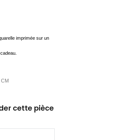
ACCESSOIRES
ESPACE SOLDES
BIEN-ÊTRE
NOS MARQUES
BUREAUX
TEXTILE
HYGIÈNE
ACCESSOIRES
’aquarelle imprimée sur un
 cadeau.
0 CM
r cette pièce