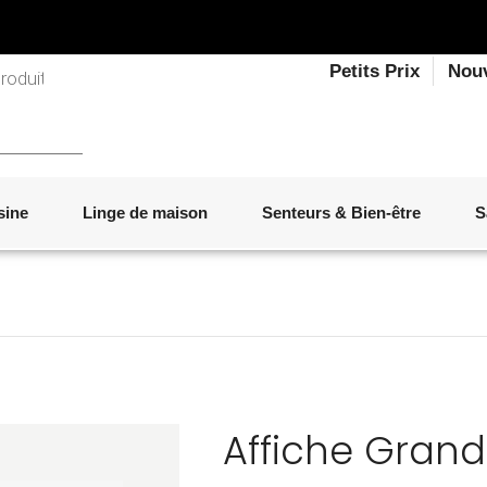
Petits Prix
Nou
sine
Linge de maison
Senteurs & Bien-être
S
LINGE DE LIT
OBJETS DÉCORATIFS
VAISSELLE
ÉLECTROMÉNAGER
SENTEURS D'INTÉRIEUR
SALON
ACCESSOIRES
MOBILIER DE JARDIN
PAPETERIE
Affiche Gran