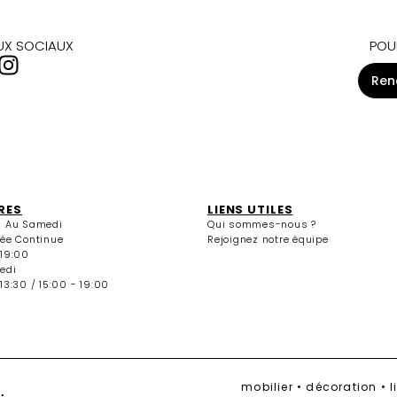
AUX SOCIAUX
POU
Ren
RES
LIENS UTILES
i Au Samedi
Qui sommes-nous ?
née Continue
Rejoignez notre équipe
 19:00
edi
13:30 / 15:00 - 19:00
mobilier • décoration • 
.