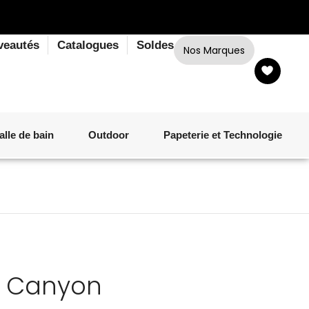
veautés
Catalogues
Soldes
Nos Marques
alle de bain
Outdoor
Papeterie et Technologie
LINGE DE BAIN
LUMINAIRE
VERRERIE
MATÉRIEL DE CUISSON
CORPS ET CHEVEUX
SALLE À MANGER
LINGE DE BAIN
DÉCORATION OUTDOOR
TECHNOLOGIE
d Canyon