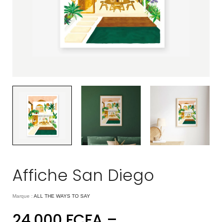
Affiche San Diego
Marque :
ALL THE WAYS TO SAY
24.000
FCFA
–