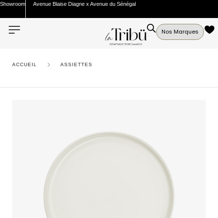
Showroom
Avenue Blaise Diagne x Avenue du Sénégal
Nos Marques
ACCUEIL
ASSIETTES