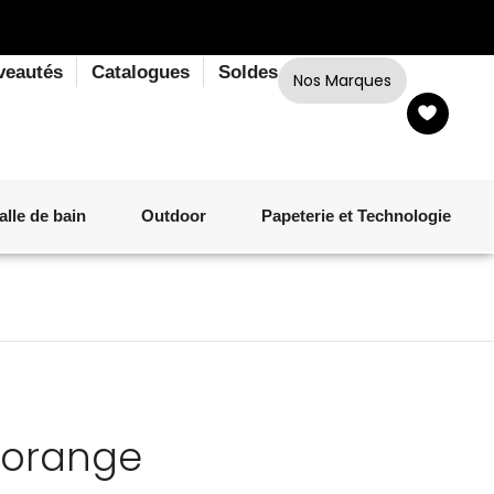
veautés
Catalogues
Soldes
Nos Marques
alle de bain
Outdoor
Papeterie et Technologie
LINGE DE BAIN
LUMINAIRE
VERRERIE
MATÉRIEL DE CUISSON
CORPS ET CHEVEUX
SALLE À MANGER
LINGE DE BAIN
DÉCORATION OUTDOOR
TECHNOLOGIE
 orange