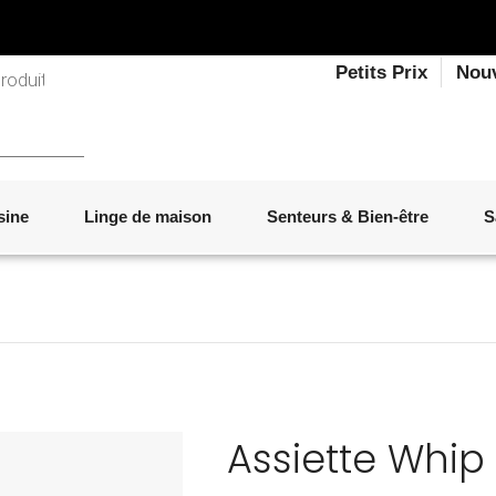
Petits Prix
Nou
sine
Linge de maison
Senteurs & Bien-être
S
LINGE DE LIT
OBJETS DÉCORATIFS
VAISSELLE
ÉLECTROMÉNAGER
SENTEURS D'INTÉRIEUR
SALON
ACCESSOIRES
MOBILIER DE JARDIN
PAPETERIE
Assiette Whip