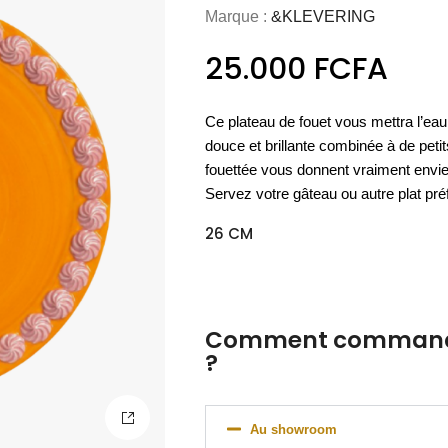
ART & CULTURE
NOUVEAU
MATÉRIEL
Marque :
&KLEVERING
OUTDOOR
COCOONING
Nos meubles
L'essentiel
ART DE LA TABLE
NOUVEAU
es essentiels
PARFUMS DE LINGE
ACCESSOIRES
Espace
Les vases
BAOBAB COLLECTION
PAPETERIE
UTILITAIRES
LUMINAIRE OUTDOOR
25.000
FCFA
Espace
D'appoint
cuisine
outdoor
Nos housses
bien-être
de sol
Nos cartes
Les sprays
verrerie
CHAMBRE À COUCHER
de couette
DÉCORATION MURALE
de voeux
d'ambiance
DÉCOUVRIR
ACCESSOIRES
BIEN-ÊTRE
DÉCOUVRIR
DÉCOUVRIR
Ce plateau de fouet vous mettra l’eau
DÉCOUVRIR
DÉCOUVRIR
DÉCOUVRIR
ACCESSOIRES
douce et brillante combinée à de peti
DÉCOUVRIR
DÉCOUVRIR
fouettée vous donnent vraiment envie
DÉCOUVRIR
Servez votre gâteau ou autre plat pré
26 CM
Comment commande
?
Au showroom