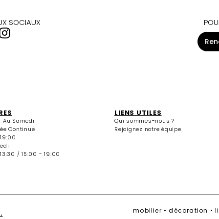
AUX SOCIAUX
POU
Ren
RES
LIENS UTILES
i Au Samedi
Qui sommes-nous ?
née Continue
Rejoignez notre équipe
 19:00
edi
13:30 / 15:00 - 19:00
mobilier • décoration • 
.