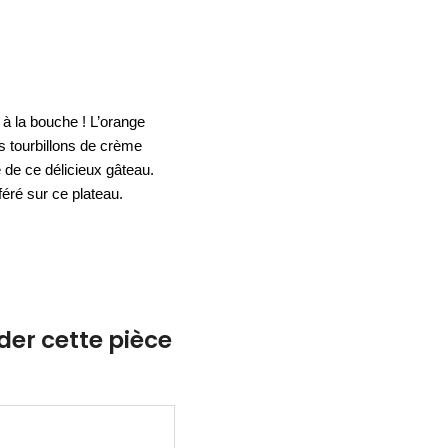
ACCESSOIRES
ESPACE SOLDES
BIEN-ÊTRE
NOS MARQUES
BUREAUX
TEXTILE
HYGIÈNE
ACCESSOIRES
 à la bouche ! L’orange
ts tourbillons de crème
 de ce délicieux gâteau.
féré sur ce plateau.
r cette pièce