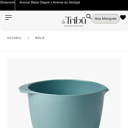
Showroom
Avenue Blaise Diagne x Avenue du Sénégal
Nos Marques
ACCUEIL
BOLS