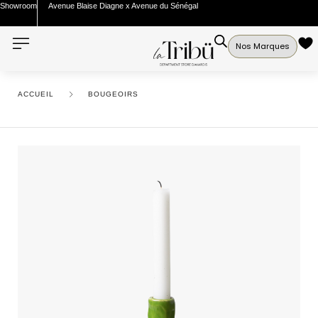
Showroom
Avenue Blaise Diagne x Avenue du Sénégal
Nos Marques
ACCUEIL
BOUGEOIRS