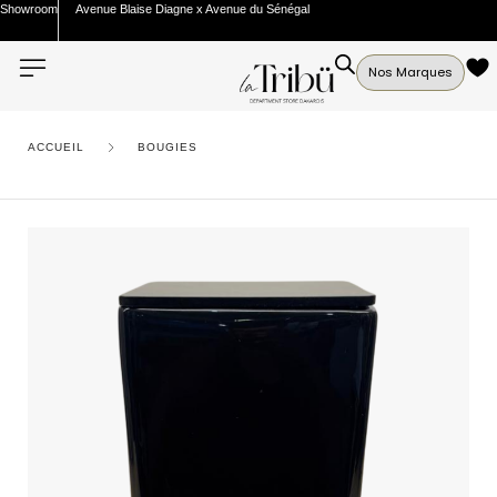
Showroom
Avenue Blaise Diagne x Avenue du Sénégal
Nos Marques
ACCUEIL
BOUGIES