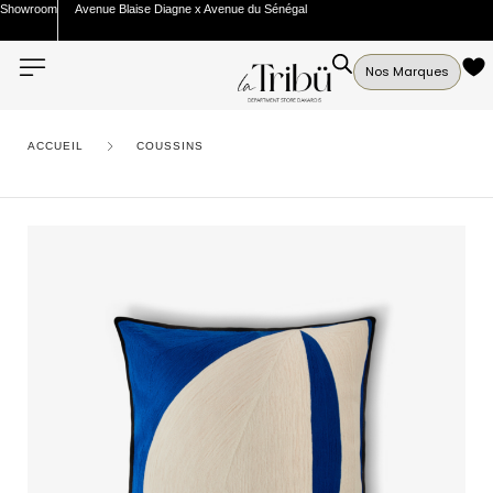
Showroom
Avenue Blaise Diagne x Avenue du Sénégal
Nos Marques
ACCUEIL
COUSSINS