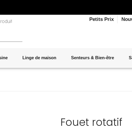
Petits Prix
Nou
sine
Linge de maison
Senteurs & Bien-être
S
LINGE DE LIT
OBJETS DÉCORATIFS
VAISSELLE
ÉLECTROMÉNAGER
SENTEURS D'INTÉRIEUR
SALON
ACCESSOIRES
MOBILIER DE JARDIN
PAPETERIE
Fouet rotatif
Marque :
TESCOMA