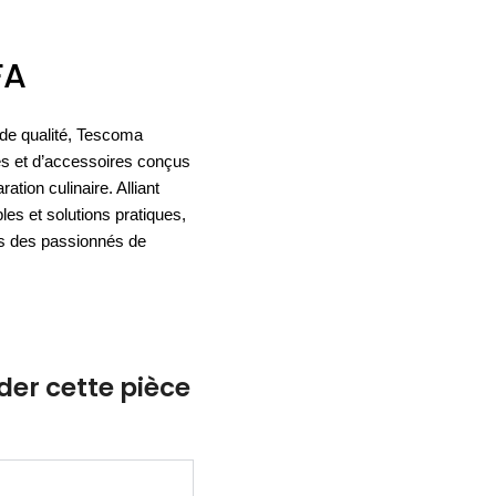
ACCESSOIRES
FA
ESPACE SOLDES
BIEN-ÊTRE
 de qualité, Tescoma
NOS MARQUES
BUREAUX
TEXTILE
s et d’accessoires conçus
HYGIÈNE
ACCESSOIRES
ation culinaire. Alliant
es et solutions pratiques,
es des passionnés de
r cette pièce