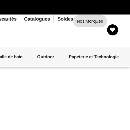
veautés
Catalogues
Soldes
Nos Marques
alle de bain
Outdoor
Papeterie et Technologie
LINGE DE BAIN
LUMINAIRE
VERRERIE
MATÉRIEL DE CUISSON
CORPS ET CHEVEUX
SALLE À MANGER
LINGE DE BAIN
DÉCORATION OUTDOOR
TECHNOLOGIE