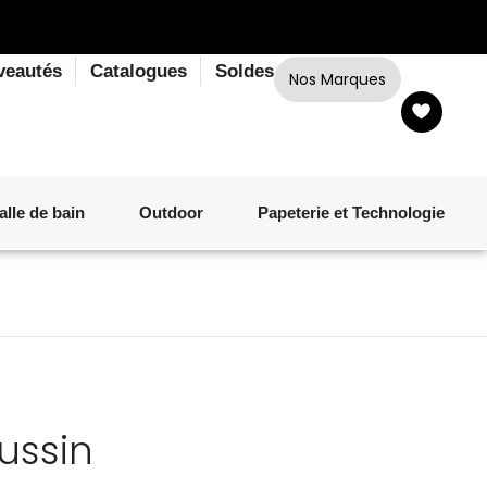
veautés
Catalogues
Soldes
Nos Marques
alle de bain
Outdoor
Papeterie et Technologie
LINGE DE BAIN
LUMINAIRE
VERRERIE
MATÉRIEL DE CUISSON
CORPS ET CHEVEUX
SALLE À MANGER
LINGE DE BAIN
DÉCORATION OUTDOOR
TECHNOLOGIE
ussin