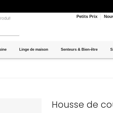
Petits Prix
Nou
sine
Linge de maison
Senteurs & Bien-être
S
LINGE DE LIT
OBJETS DÉCORATIFS
VAISSELLE
ÉLECTROMÉNAGER
SENTEURS D'INTÉRIEUR
SALON
ACCESSOIRES
MOBILIER DE JARDIN
PAPETERIE
Housse de co