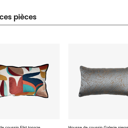
ces pièces
e coussin Flirt topaze
Housse de coussin Galerie pierr