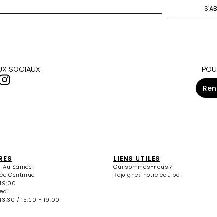
S'A
AUX SOCIAUX
POU
Ren
RES
LIENS UTILES
i Au Samedi
Qui sommes-nous ?
née Continue
Rejoignez notre équipe
 19:00
edi
13:30 / 15:00 - 19:00