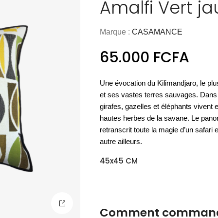
Amalfi Vert j
ART & CULTURE
NOUVEAU
MATÉRIEL
OUTDOOR
COCOONING
Nos meubles
L'essentiel
ART DE LA TABLE
NOUVEAU
es essentiels
PARFUMS DE LINGE
ACCESSOIRES
Espace
Les vases
BAOBAB COLLECTION
PAPETERIE
UTILITAIRES
LUMINAIRE OUTDOOR
Espace
D'appoint
cuisine
outdoor
Marque :
CASAMANCE
Nos housses
bien-être
de sol
Nos cartes
Les sprays
verrerie
CHAMBRE À COUCHER
de couette
DÉCORATION MURALE
de voeux
d'ambiance
65.000
FCFA
DÉCOUVRIR
ACCESSOIRES
BIEN-ÊTRE
DÉCOUVRIR
DÉCOUVRIR
DÉCOUVRIR
DÉCOUVRIR
DÉCOUVRIR
ACCESSOIRES
DÉCOUVRIR
DÉCOUVRIR
Une évocation du Kilimandjaro, le pl
DÉCOUVRIR
et ses vastes terres sauvages. Dan
girafes, gazelles et éléphants vivent
hautes herbes de la savane. Le pan
retranscrit toute la magie d’un safari
autre ailleurs.
45x45 CM
Comment commande