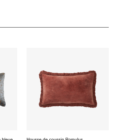
e bleue
Housse de coussin Romulus