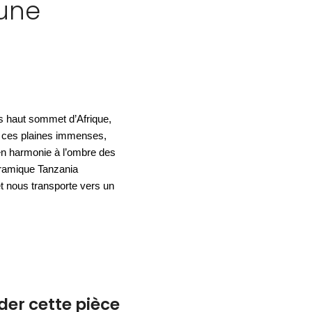
aune
ACCESSOIRES
ESPACE SOLDES
BIEN-ÊTRE
NOS MARQUES
BUREAUX
TEXTILE
HYGIÈNE
ACCESSOIRES
us haut sommet d’Afrique,
s ces plaines immenses,
 en harmonie à l’ombre des
oramique Tanzania
 et nous transporte vers un
r cette pièce