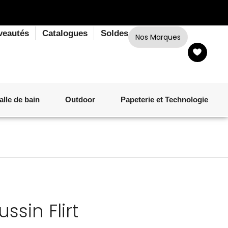
veautés
Catalogues
Soldes
Nos Marques
alle de bain
Outdoor
Papeterie et Technologie
LINGE DE BAIN
LUMINAIRE
VERRERIE
MATÉRIEL DE CUISSON
CORPS ET CHEVEUX
SALLE À MANGER
LINGE DE BAIN
DÉCORATION OUTDOOR
TECHNOLOGIE
sin Flirt