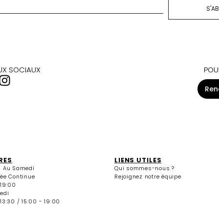
S'A
AUX SOCIAUX
POU
Ren
RES
LIENS UTILES
i Au Samedi
Qui sommes-nous ?
née Continue
Rejoignez notre équipe
 19:00
edi
13:30 / 15:00 - 19:00