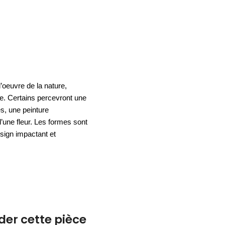
ACCESSOIRES
ESPACE SOLDES
BIEN-ÊTRE
NOS MARQUES
BUREAUX
TEXTILE
HYGIÈNE
ACCESSOIRES
 l’oeuvre de la nature,
e. Certains percevront une
es, une peinture
’une fleur. Les formes sont
sign impactant et
r cette pièce