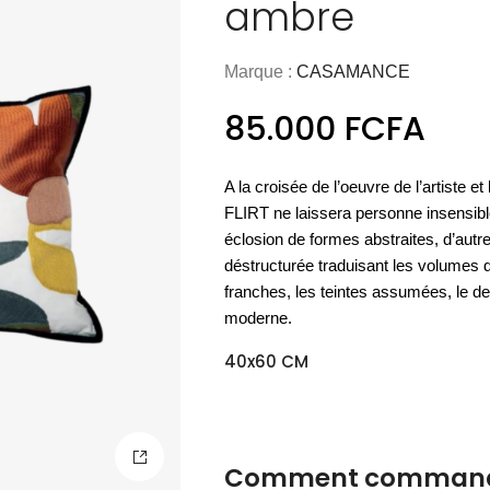
ambre
ART & CULTURE
NOUVEAU
MATÉRIEL
OUTDOOR
COCOONING
Nos meubles
L'essentiel
ART DE LA TABLE
NOUVEAU
es essentiels
PARFUMS DE LINGE
ACCESSOIRES
Espace
Les vases
BAOBAB COLLECTION
PAPETERIE
UTILITAIRES
LUMINAIRE OUTDOOR
Espace
D'appoint
cuisine
outdoor
Marque :
CASAMANCE
Nos housses
bien-être
de sol
Nos cartes
Les sprays
verrerie
CHAMBRE À COUCHER
de couette
DÉCORATION MURALE
de voeux
d'ambiance
85.000
FCFA
DÉCOUVRIR
ACCESSOIRES
BIEN-ÊTRE
DÉCOUVRIR
DÉCOUVRIR
DÉCOUVRIR
DÉCOUVRIR
DÉCOUVRIR
ACCESSOIRES
DÉCOUVRIR
DÉCOUVRIR
A la croisée de l’oeuvre de l’artiste et
DÉCOUVRIR
FLIRT ne laissera personne insensibl
éclosion de formes abstraites, d’autr
déstructurée traduisant les volumes d
franches, les teintes assumées, le de
moderne.
40x60 CM
Comment commande