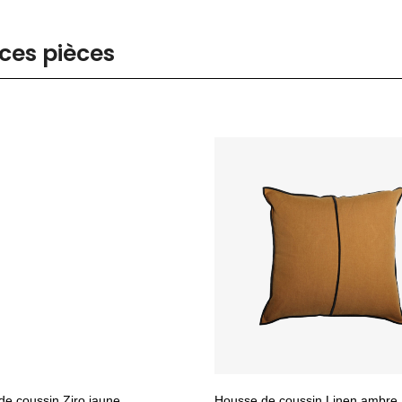
ces pièces
e coussin Ziro jaune
Housse de coussin Linen ambre