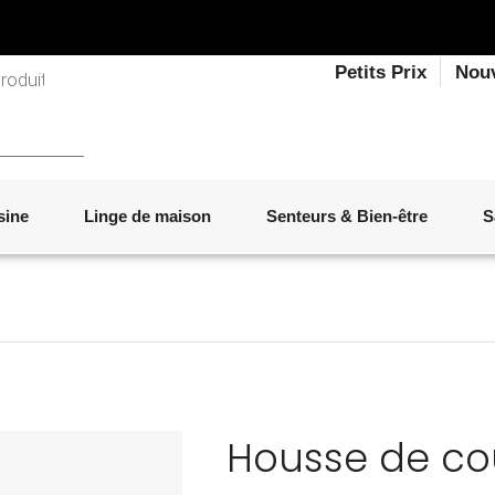
Petits Prix
Nou
sine
Linge de maison
Senteurs & Bien-être
S
LINGE DE LIT
OBJETS DÉCORATIFS
VAISSELLE
ÉLECTROMÉNAGER
SENTEURS D'INTÉRIEUR
SALON
ACCESSOIRES
MOBILIER DE JARDIN
PAPETERIE
Housse de cous