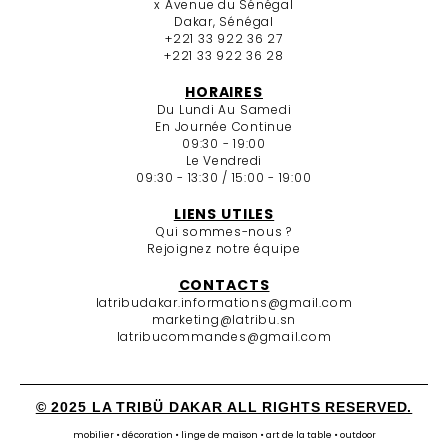
x Avenue du Sénégal
Dakar, Sénégal
+221 33 922 36 27
+221 33 922 36 28
HORAIRES
Du Lundi Au Samedi
En Journée Continue
09:30 - 19:00
Le Vendredi
09:30 - 13:30 / 15:00 - 19:00
LIENS UTILES
Qui sommes-nous ?
Rejoignez notre équipe
CONTACTS
latribudakar.informations@gmail.com
marketing@latribu.sn
latribucommandes@gmail.com
© 2025 LA TRIBÜ DAKAR ALL RIGHTS RESERVED.
mobilier • décoration • linge de maison • art de la table • outdoor