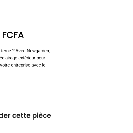
ACCESSOIRES
ESPACE SOLDES
BIEN-ÊTRE
0
FCFA
NOS MARQUES
BUREAUX
TEXTILE
HYGIÈNE
ACCESSOIRES
ait terne ? Avec Newgarden,
éclairage extérieur pour
votre entreprise avec le
r cette pièce