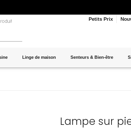
Petits Prix
Nou
sine
Linge de maison
Senteurs & Bien-être
S
LINGE DE LIT
OBJETS DÉCORATIFS
VAISSELLE
ÉLECTROMÉNAGER
SENTEURS D'INTÉRIEUR
SALON
ACCESSOIRES
MOBILIER DE JARDIN
PAPETERIE
Lampe sur pi
Okinawa