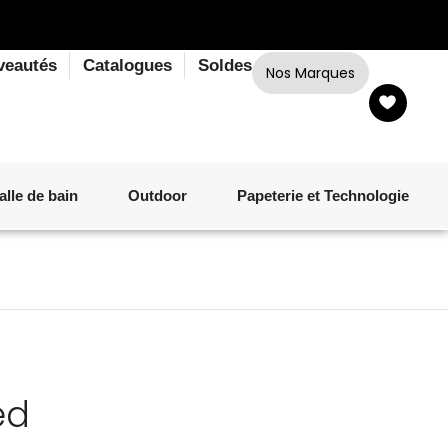
veautés
Catalogues
Soldes
Nos Marques
alle de bain
Outdoor
Papeterie et Technologie
LINGE DE BAIN
LUMINAIRE
VERRERIE
MATÉRIEL DE CUISSON
CORPS ET CHEVEUX
SALLE À MANGER
LINGE DE BAIN
DÉCORATION OUTDOOR
TECHNOLOGIE
ed