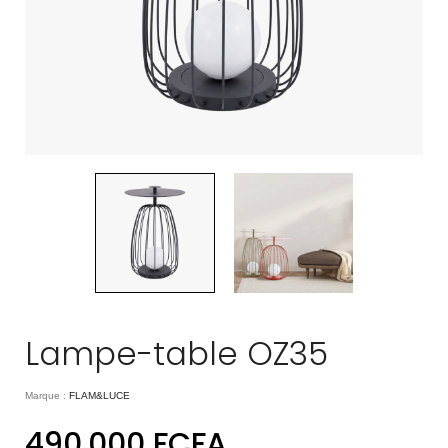
Lampe-table OZ35
Marque :
FLAM&LUCE
490.000
FCFA