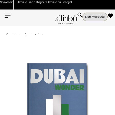
Showroom
Avenue Blaise Diagne x Avenue du Sénégal
Nos Marques
ACCUEIL
LIVRES