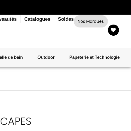
veautés
Catalogues
Soldes
Nos Marques
alle de bain
Outdoor
Papeterie et Technologie
LINGE DE BAIN
LUMINAIRE
VERRERIE
MATÉRIEL DE CUISSON
CORPS ET CHEVEUX
SALLE À MANGER
LINGE DE BAIN
DÉCORATION OUTDOOR
TECHNOLOGIE
SCAPES