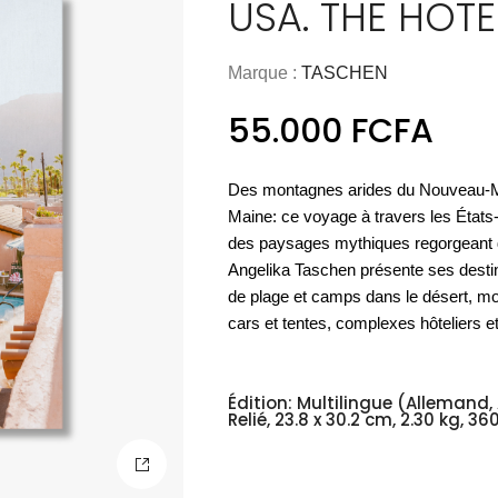
USA. THE HOTE
ART & CULTURE
NOUVEAU
MATÉRIEL
OUTDOOR
COCOONING
Nos meubles
L'essentiel
ART DE LA TABLE
NOUVEAU
es essentiels
PARFUMS DE LINGE
ACCESSOIRES
Espace
Les vases
BAOBAB COLLECTION
PAPETERIE
UTILITAIRES
LUMINAIRE OUTDOOR
Espace
D'appoint
cuisine
outdoor
Marque :
TASCHEN
Nos housses
bien-être
de sol
Nos cartes
Les sprays
verrerie
CHAMBRE À COUCHER
de couette
DÉCORATION MURALE
de voeux
d'ambiance
55.000
FCFA
DÉCOUVRIR
ACCESSOIRES
BIEN-ÊTRE
DÉCOUVRIR
DÉCOUVRIR
DÉCOUVRIR
DÉCOUVRIR
DÉCOUVRIR
ACCESSOIRES
DÉCOUVRIR
DÉCOUVRIR
Des montagnes arides du Nouveau-Me
DÉCOUVRIR
Maine: ce voyage à travers les États
des paysages mythiques regorgeant d
Angelika Taschen présente ses desti
de plage et camps dans le désert, mo
cars et tentes, complexes hôteliers e
Édition: Multilingue (Allemand,
Relié, 23.8 x 30.2 cm, 2.30 kg, 3