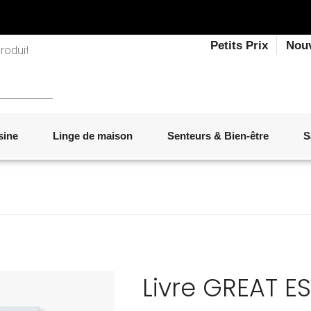
Petits Prix
Nou
sine
Linge de maison
Senteurs & Bien-être
S
LINGE DE LIT
OBJETS DÉCORATIFS
VAISSELLE
ÉLECTROMÉNAGER
SENTEURS D'INTÉRIEUR
SALON
ACCESSOIRES
MOBILIER DE JARDIN
PAPETERIE
Livre GREAT E