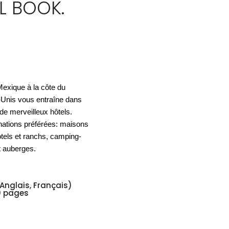
L BOOK.
ACCESSOIRES
ESPACE SOLDES
BIEN-ÊTRE
NOS MARQUES
BUREAUX
TEXTILE
HYGIÈNE
ACCESSOIRES
xique à la côte du
-Unis vous entraîne dans
e merveilleux hôtels.
nations préférées: maisons
tels et ranchs, camping-
t auberges.
 Anglais, Français)
60 pages