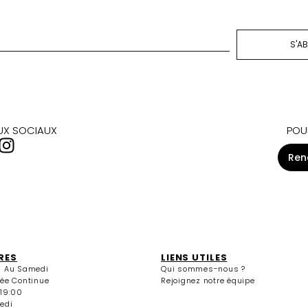
S'A
AUX SOCIAUX
POU
Ren
RES
LIENS UTILES
i Au Samedi
Qui sommes-nous ?
née Continue
Rejoignez notre équipe
 19:00
edi