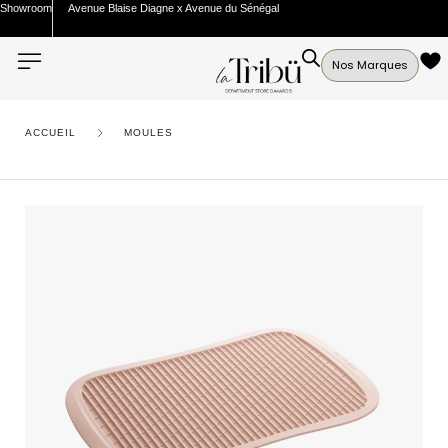
Showroom
Avenue Blaise Diagne x Avenue du Sénégal
Nos Marques
ACCUEIL
MOULES