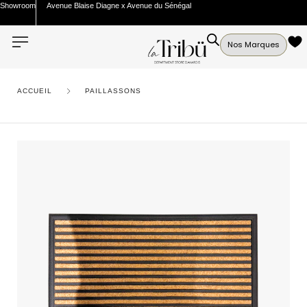
Showroom
Avenue Blaise Diagne x Avenue du Sénégal
Nos Marques
ACCUEIL
PAILLASSONS