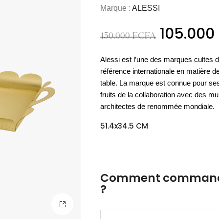
ART & CULTURE
NOUVEAU
MATÉRIEL
Marque :
ALESSI
OUTDOOR
COCOONING
Nos meubles
L'essentiel
ART DE LA TABLE
NOUVEAU
es essentiels
PARFUMS DE LINGE
ACCESSOIRES
Espace
Les vases
BAOBAB COLLECTION
PAPETERIE
UTILITAIRES
LUMINAIRE OUTDOOR
105.000
Espace
D'appoint
cuisine
outdoor
Nos housses
bien-être
de sol
150.000
FCFA
Nos cartes
Les sprays
verrerie
CHAMBRE À COUCHER
de couette
DÉCORATION MURALE
de voeux
d'ambiance
DÉCOUVRIR
ACCESSOIRES
BIEN-ÊTRE
DÉCOUVRIR
DÉCOUVRIR
Alessi est l’une des marques cultes d
DÉCOUVRIR
DÉCOUVRIR
DÉCOUVRIR
ACCESSOIRES
référence internationale en matière de
DÉCOUVRIR
DÉCOUVRIR
table. La marque est connue pour ses
DÉCOUVRIR
fruits de la collaboration avec des mu
architectes de renommée mondiale.
51.4x34.5 CM
Comment commande
?