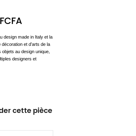
ACCESSOIRES
ESPACE SOLDES
BIEN-ÊTRE
FCFA
NOS MARQUES
BUREAUX
TEXTILE
HYGIÈNE
ACCESSOIRES
u design made in Italy et la
 décoration et d’arts de la
 objets au design unique,
ltiples designers et
r cette pièce