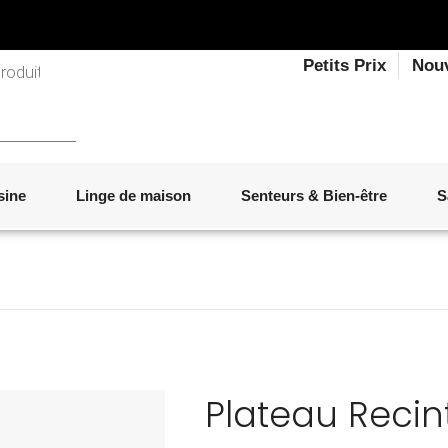
Petits Prix
Nou
sine
Linge de maison
Senteurs & Bien-être
S
LINGE DE LIT
OBJETS DÉCORATIFS
VAISSELLE
ÉLECTROMÉNAGER
SENTEURS D'INTÉRIEUR
SALON
ACCESSOIRES
MOBILIER DE JARDIN
PAPETERIE
Plateau Recin