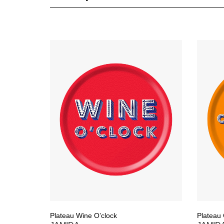
Plateau Wine O’clock
Plateau