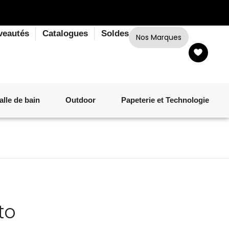
veautés
Catalogues
Soldes
Nos Marques
alle de bain
Outdoor
Papeterie et Technologie
LINGE DE BAIN
LUMINAIRE
VERRERIE
MATÉRIEL DE CUISSON
CORPS ET CHEVEUX
SALLE À MANGER
LINGE DE BAIN
DÉCORATION OUTDOOR
TECHNOLOGIE
to