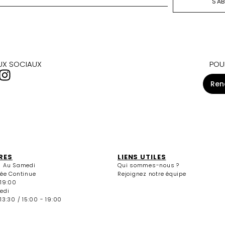
S'A
AUX SOCIAUX
POU
Ren
RES
LIENS UTILES
i Au Samedi
Qui sommes-nous ?
née Continue
Rejoignez notre équipe
 19:00
edi
13:30 / 15:00 - 19:00