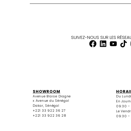
SUIVEZ-NOUS SUR LES RÉSE
SHOWROOM
HORAI
Avenue Blaise Diagne
Du Lund
x Avenue du Sénégal
En Jour
Dakar, Sénégal
09:30 -
+221 33 922 36 27
Le Vendr
+221 33 922 36 28
09:30 - 