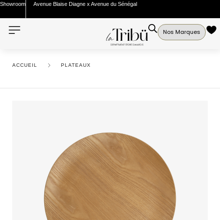
Showroom
Avenue Blaise Diagne x Avenue du Sénégal
Nos Marques
ACCUEIL
PLATEAUX