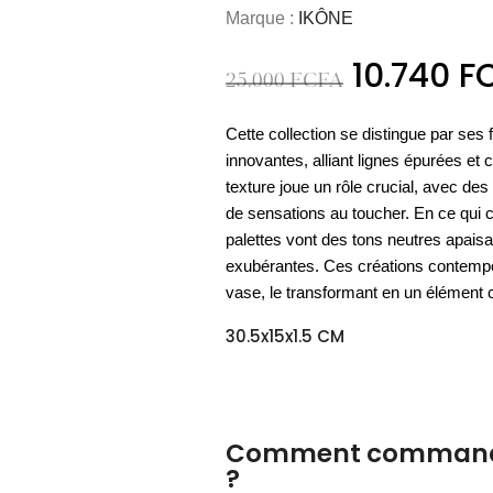
ART & CULTURE
10.740
F
NOUVEAU
MATÉRIEL
25.000
FCFA
OUTDOOR
COCOONING
Nos meubles
L'essentiel
ART DE LA TABLE
NOUVEAU
es essentiels
PARFUMS DE LINGE
ACCESSOIRES
Espace
Les vases
BAOBAB COLLECTION
PAPETERIE
UTILITAIRES
LUMINAIRE OUTDOOR
Espace
D'appoint
cuisine
outdoor
Nos housses
bien-être
Cette collection se distingue par se
de sol
Nos cartes
Les sprays
verrerie
CHAMBRE À COUCHER
de couette
DÉCORATION MURALE
innovantes, alliant lignes épurées et
de voeux
d'ambiance
DÉCOUVRIR
ACCESSOIRES
BIEN-ÊTRE
texture joue un rôle crucial, avec des 
DÉCOUVRIR
DÉCOUVRIR
DÉCOUVRIR
DÉCOUVRIR
DÉCOUVRIR
ACCESSOIRES
de sensations au toucher. En ce qui c
DÉCOUVRIR
DÉCOUVRIR
palettes vont des tons neutres apaisa
DÉCOUVRIR
exubérantes. Ces créations contempor
vase, le transformant en un élément 
30.5x15x1.5 CM
Comment commande
?