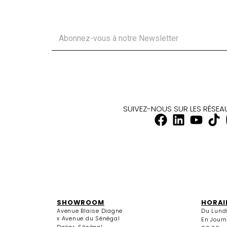
SUIVEZ-NOUS SUR LES RÉSE
SHOWROOM
HORAI
Avenue Blaise Diagne
Du Lund
x Avenue du Sénégal
En Jour
Dakar, Sénégal
09:30 -
+221 33 922 36 27
Le Vendr
+221 33 922 36 28
09:30 - 