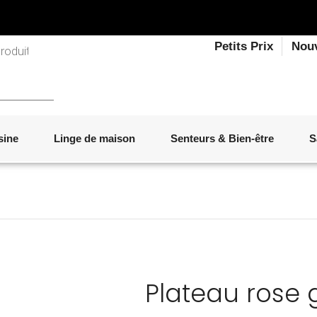
Petits Prix
Nou
sine
Linge de maison
Senteurs & Bien-être
S
LINGE DE LIT
OBJETS DÉCORATIFS
VAISSELLE
ÉLECTROMÉNAGER
SENTEURS D'INTÉRIEUR
SALON
ACCESSOIRES
MOBILIER DE JARDIN
PAPETERIE
Plateau rose 
Marque :
IKÔNE