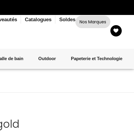
veautés
Catalogues
Soldes
Nos Marques
alle de bain
Outdoor
Papeterie et Technologie
LINGE DE BAIN
LUMINAIRE
VERRERIE
MATÉRIEL DE CUISSON
CORPS ET CHEVEUX
SALLE À MANGER
LINGE DE BAIN
DÉCORATION OUTDOOR
TECHNOLOGIE
gold