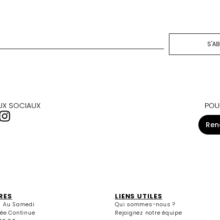
S'A
AUX SOCIAUX
POU
Ren
RES
LIENS UTILES
i Au Samedi
Qui sommes-nous ?
née Continue
Rejoignez notre équipe
 19:00
edi
13:30 / 15:00 - 19:00