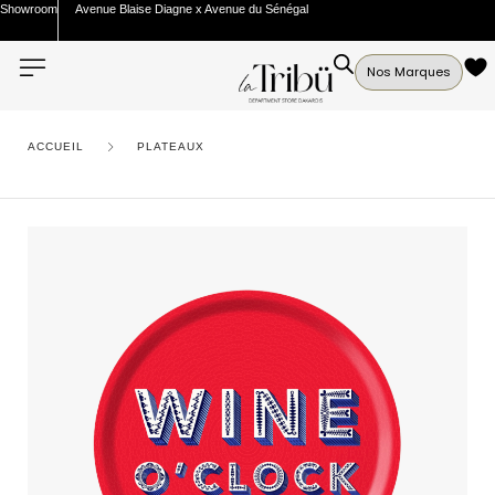
Showroom
Avenue Blaise Diagne x Avenue du Sénégal
Nos Marques
ACCUEIL
PLATEAUX