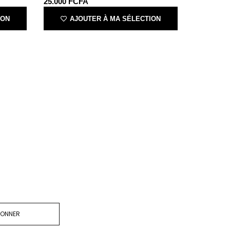
25.000
FCFA
ION
AJOUTER À MA SÉLECTION
BONNER