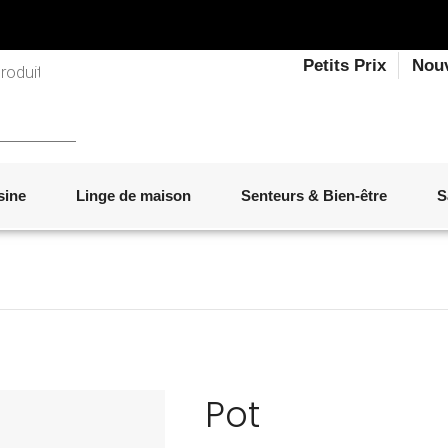
Petits Prix
Nou
sine
Linge de maison
Senteurs & Bien-être
S
LINGE DE LIT
OBJETS DÉCORATIFS
VAISSELLE
ÉLECTROMÉNAGER
SENTEURS D'INTÉRIEUR
SALON
ACCESSOIRES
MOBILIER DE JARDIN
PAPETERIE
Pot