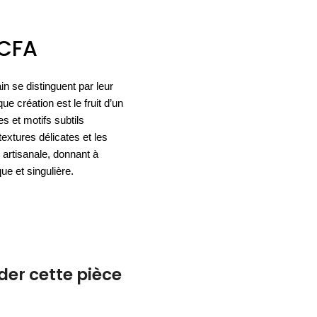
ACCESSOIRES
ESPACE SOLDES
BIEN-ÊTRE
CFA
NOS MARQUES
BUREAUX
TEXTILE
HYGIÈNE
ACCESSOIRES
in se distinguent par leur
e création est le fruit d’un
s et motifs subtils
extures délicates et les
e artisanale, donnant à
e et singulière.
r cette pièce