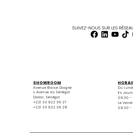
SUIVEZ-NOUS SUR LES RÉSE
SHOWROOM
HORAI
Avenue Blaise Diagne
Du Lund
x Avenue du Sénégal
En Jour
Dakar, Sénégal
09:30 -
+221 33 922 36 27
Le Vendr
+221 33 922 36 28
09:30 - 