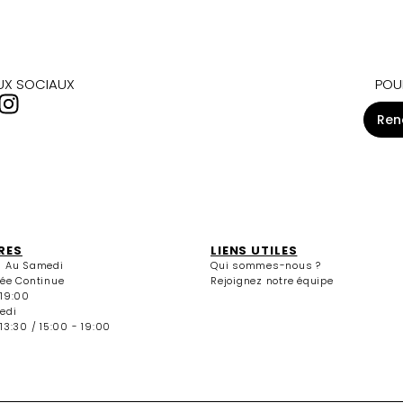
AUX SOCIAUX
POU
Ren
RES
LIENS UTILES
i Au Samedi
Qui sommes-nous ?
née Continue
Rejoignez notre équipe
 19:00
edi
13:30 / 15:00 - 19:00