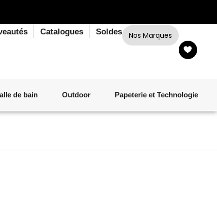
veautés
Catalogues
Soldes
Nos Marques
alle de bain
Outdoor
Papeterie et Technologie
LINGE DE BAIN
LUMINAIRE
VERRERIE
MATÉRIEL DE CUISSON
CORPS ET CHEVEUX
SALLE À MANGER
LINGE DE BAIN
DÉCORATION OUTDOOR
TECHNOLOGIE