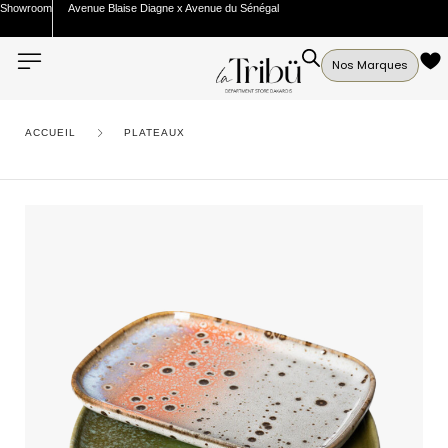
Showroom
Avenue Blaise Diagne x Avenue du Sénégal
Nos Marques
ACCUEIL
PLATEAUX