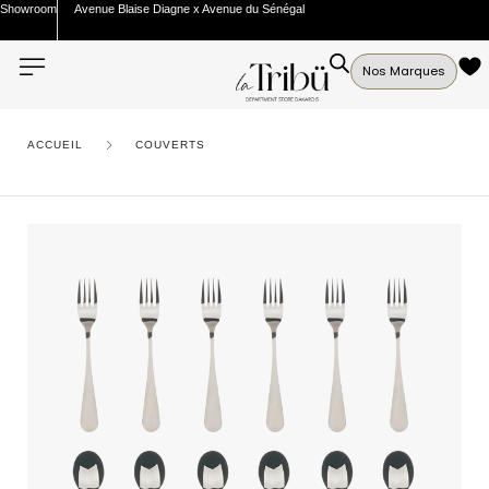
Showroom
Avenue Blaise Diagne x Avenue du Sénégal
Nos Marques
ACCUEIL
COUVERTS