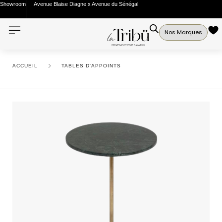
Showroom
Avenue Blaise Diagne x Avenue du Sénégal
Nos Marques
ACCUEIL
TABLES D'APPOINTS