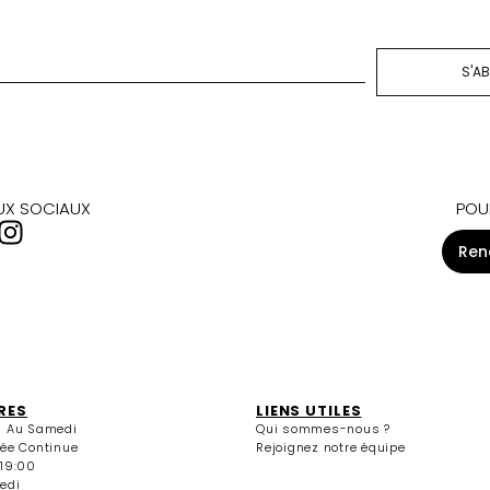
S'A
AUX SOCIAUX
POU
Ren
RES
LIENS UTILES
i Au Samedi
Qui sommes-nous ?
née Continue
Rejoignez notre équipe
 19:00
edi
13:30 / 15:00 - 19:00