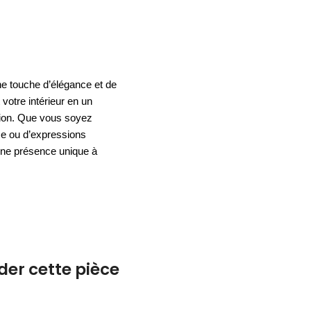
ACCESSOIRES
ESPACE SOLDES
BIEN-ÊTRE
e touche d’élégance et de
NOS MARQUES
BUREAUX
TEXTILE
votre intérieur en un
HYGIÈNE
ACCESSOIRES
tion. Que vous soyez
me ou d’expressions
une présence unique à
r cette pièce