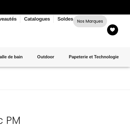
veautés
Catalogues
Soldes
Nos Marques
alle de bain
Outdoor
Papeterie et Technologie
LINGE DE BAIN
LUMINAIRE
VERRERIE
MATÉRIEL DE CUISSON
CORPS ET CHEVEUX
SALLE À MANGER
LINGE DE BAIN
DÉCORATION OUTDOOR
TECHNOLOGIE
c PM