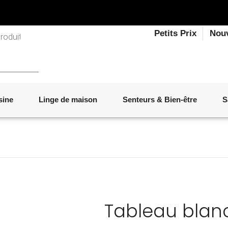
Petits Prix
Nou
sine
Linge de maison
Senteurs & Bien-être
S
LINGE DE LIT
OBJETS DÉCORATIFS
VAISSELLE
ÉLECTROMÉNAGER
SENTEURS D'INTÉRIEUR
SALON
ACCESSOIRES
MOBILIER DE JARDIN
PAPETERIE
Tableau blan
Marque :
IKÔNE