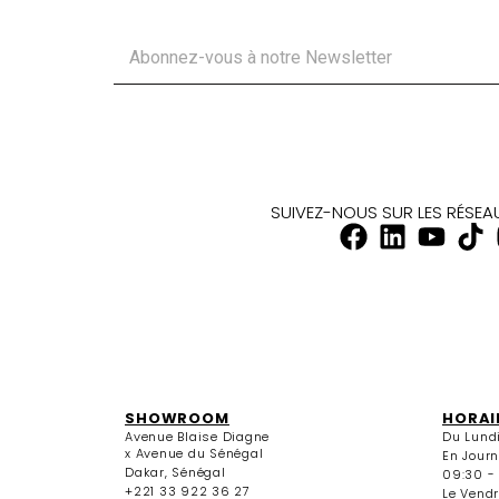
SUIVEZ-NOUS SUR LES RÉSE
SHOWROOM
HORAI
Avenue Blaise Diagne
Du Lund
x Avenue du Sénégal
En Jour
Dakar, Sénégal
09:30 -
+221 33 922 36 27
Le Vendr
+221 33 922 36 28
09:30 - 