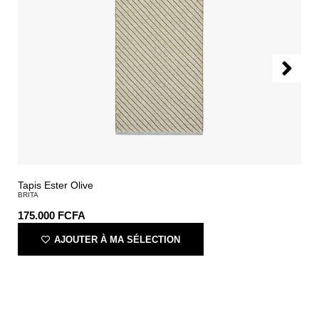
Tapis Ester Olive
BRITA
175.000
FCFA
AJOUTER À MA SÉLECTION