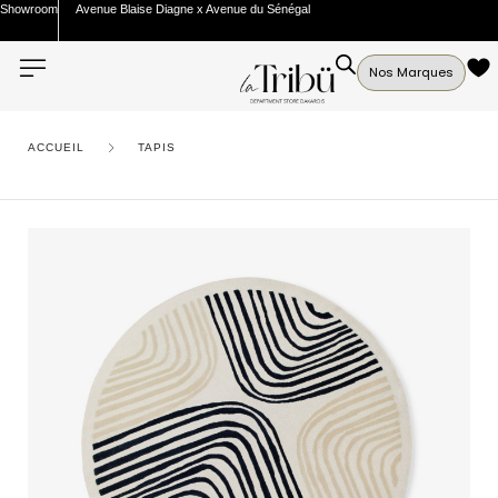
Showroom
Avenue Blaise Diagne x Avenue du Sénégal
Nos Marques
ACCUEIL
TAPIS