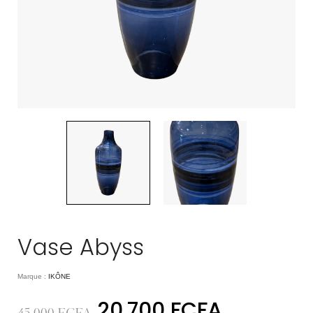
Vase Abyss
Marque :
IKÔNE
20.700
FCFA