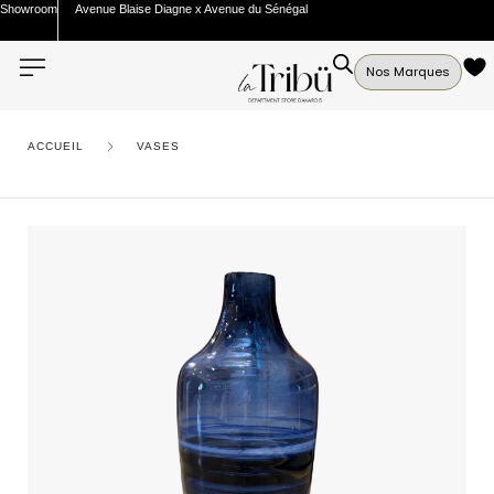
Showroom
Avenue Blaise Diagne x Avenue du Sénégal
Nos Marques
ACCUEIL
VASES