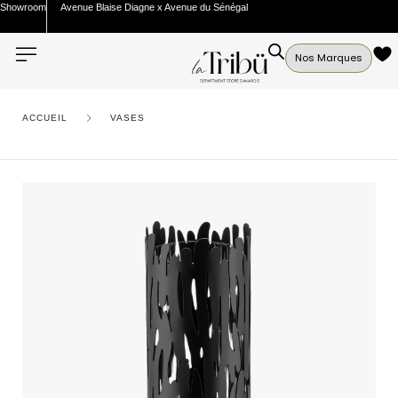
Showroom
Avenue Blaise Diagne x Avenue du Sénégal
Nos Marques
ACCUEIL
VASES