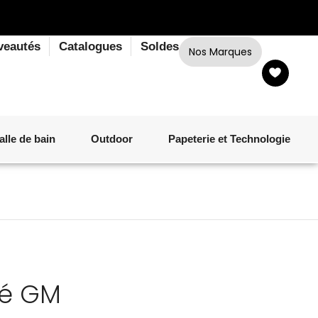
veautés
Catalogues
Soldes
Nos Marques
alle de bain
Outdoor
Papeterie et Technologie
LINGE DE BAIN
LUMINAIRE
VERRERIE
MATÉRIEL DE CUISSON
CORPS ET CHEVEUX
SALLE À MANGER
LINGE DE BAIN
DÉCORATION OUTDOOR
TECHNOLOGIE
ré GM