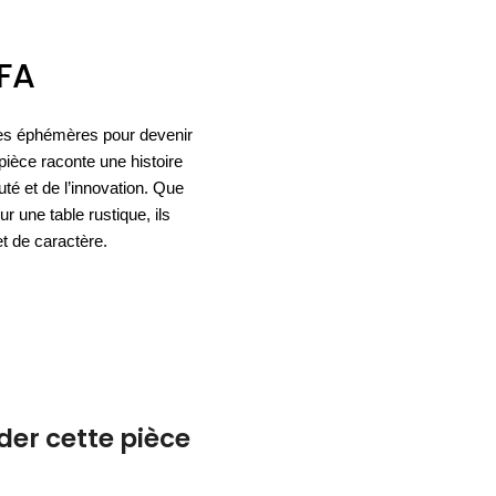
ACCESSOIRES
FA
ESPACE SOLDES
BIEN-ÊTRE
ces éphémères pour devenir
NOS MARQUES
BUREAUX
TEXTILE
ièce raconte une histoire
HYGIÈNE
ACCESSOIRES
té et de l’innovation. Que
r une table rustique, ils
t de caractère.
r cette pièce