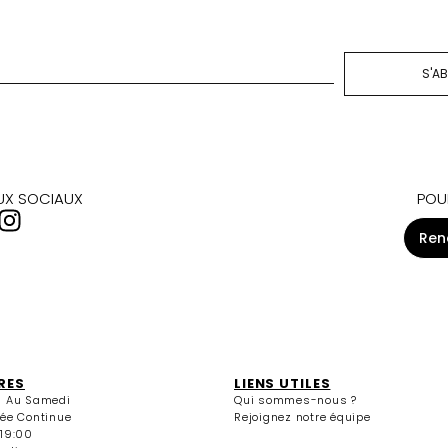
S'A
AUX SOCIAUX
POU
Ren
RES
LIENS UTILES
i Au Samedi
Qui sommes-nous ?
née Continue
Rejoignez notre équipe
 19:00
edi
13:30 / 15:00 - 19:00