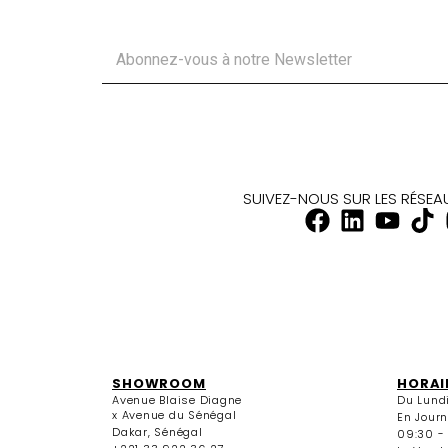
SUIVEZ-NOUS SUR LES RÉSE
SHOWROOM
HORAI
Avenue Blaise Diagne
Du Lund
x Avenue du Sénégal
En Jour
Dakar, Sénégal
09:30 -
+221 33 922 36 27
Le Vendr
+221 33 922 36 28
09:30 - 