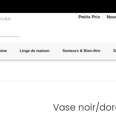
Petits Prix
Nou
sine
Linge de maison
Senteurs & Bien-être
S
LINGE DE LIT
OBJETS DÉCORATIFS
VAISSELLE
ÉLECTROMÉNAGER
SENTEURS D'INTÉRIEUR
SALON
ACCESSOIRES
MOBILIER DE JARDIN
PAPETERIE
Vase noir/do
Marque :
IKÔNE