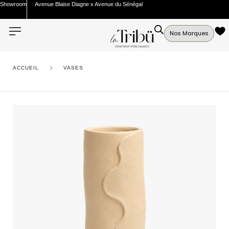
Showroom
Avenue Blaise Diagne x Avenue du Sénégal
Nos Marques
ACCUEIL
VASES