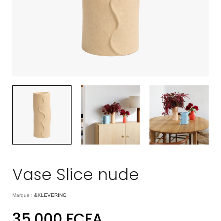
Vase Slice nude
Marque :
&KLEVERING
35.000
FCFA