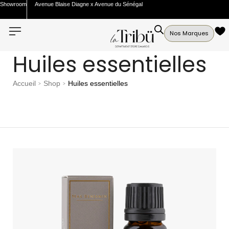
Showroom
Avenue Blaise Diagne x Avenue du Sénégal
Nos Marques
Huiles essentielles
Accueil
Shop
Huiles essentielles
>
>