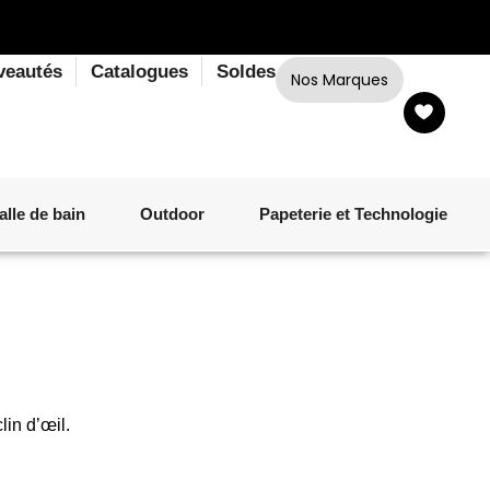
veautés
Catalogues
Soldes
Nos Marques
alle de bain
Outdoor
Papeterie et Technologie
LINGE DE BAIN
LUMINAIRE
VERRERIE
MATÉRIEL DE CUISSON
CORPS ET CHEVEUX
SALLE À MANGER
LINGE DE BAIN
DÉCORATION OUTDOOR
TECHNOLOGIE
lin d’œil.