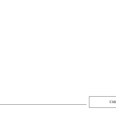
ER À MA SÉLECTION
S'A