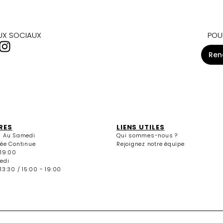
AUX SOCIAUX
POU
Ren
RES
LIENS UTILES
i Au Samedi
Qui sommes-nous ?
née Continue
Rejoignez notre équipe
 19:00
edi
13:30 / 15:00 - 19:00