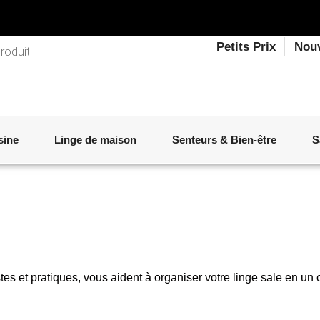
Petits Prix
Nou
sine
Linge de maison
Senteurs & Bien-être
S
LINGE DE LIT
OBJETS DÉCORATIFS
VAISSELLE
ÉLECTROMÉNAGER
SENTEURS D'INTÉRIEUR
SALON
ACCESSOIRES
MOBILIER DE JARDIN
PAPETERIE
stes et pratiques, vous aident à organiser votre linge sale en un c