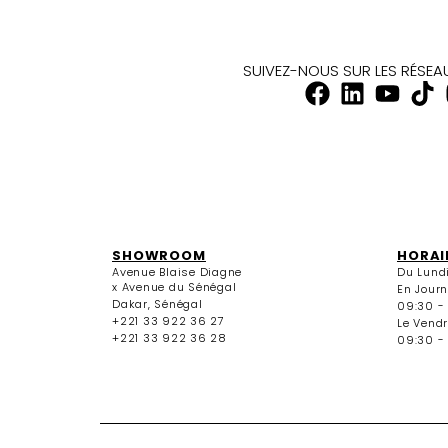
SUIVEZ-NOUS SUR LES RÉSE
SHOWROOM
HORAI
Avenue Blaise Diagne
Du Lund
x Avenue du Sénégal
En Jour
Dakar, Sénégal
09:30 -
+221 33 922 36 27
Le Vendr
+221 33 922 36 28
09:30 - 