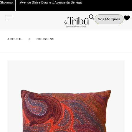
Showroom
Avenue Blaise Diagne x Avenue du Sénégal
Nos Marques
ACCUEIL
COUSSINS