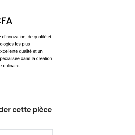
ACCESSOIRES
CFA
ESPACE SOLDES
BIEN-ÊTRE
nnovation, de qualité et
NOS MARQUES
BUREAUX
TEXTILE
nologies les plus
HYGIÈNE
ACCESSOIRES
xcellente qualité et un
spécialisée dans la création
 culinaire.
r cette pièce