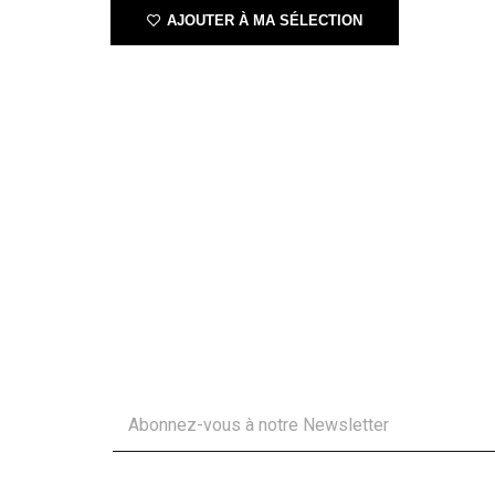
Wok Foodies
BERGNER
30.000
FCFA
19.500
FCFA
AJOUTER À MA SÉLECTION