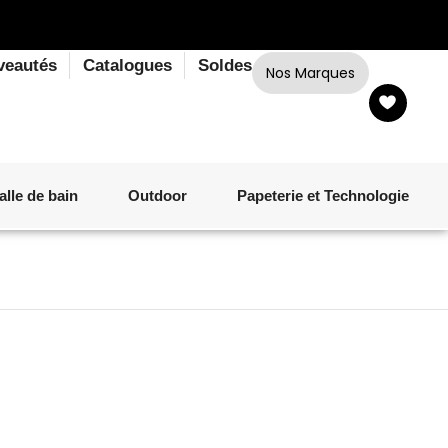
veautés
Catalogues
Soldes
Nos Marques
alle de bain
Outdoor
Papeterie et Technologie
LINGE DE BAIN
LUMINAIRE
VERRERIE
MATÉRIEL DE CUISSON
CORPS ET CHEVEUX
SALLE À MANGER
LINGE DE BAIN
DÉCORATION OUTDOOR
TECHNOLOGIE