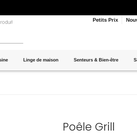
Petits Prix
Nou
sine
Linge de maison
Senteurs & Bien-être
S
LINGE DE LIT
OBJETS DÉCORATIFS
VAISSELLE
ÉLECTROMÉNAGER
SENTEURS D'INTÉRIEUR
SALON
ACCESSOIRES
MOBILIER DE JARDIN
PAPETERIE
Poêle Grill
Marque :
BERGNER