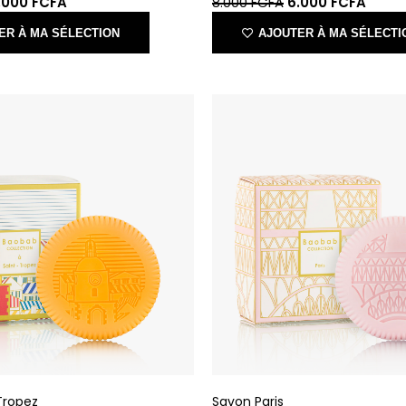
Tropez
Savon Paris
LLECTION
BAOBAB COLLECTION
A
23.000
FCFA