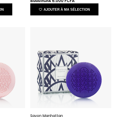
Savon Manhattan
BAOBAB COLLECTION
23.000
FCFA