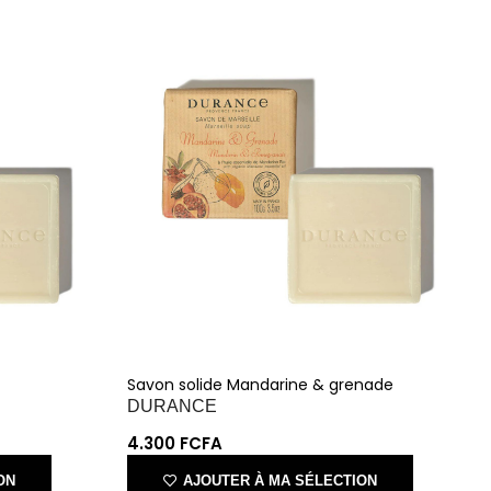
ACCESSOIRES
ESPACE SOLDES
BIEN-ÊTRE
NOS MARQUES
BUREAUX
TEXTILE
HYGIÈNE
ACCESSOIRES
Savon solide Mandarine & grenade
DURANCE
4.300
FCFA
ON
AJOUTER À MA SÉLECTION