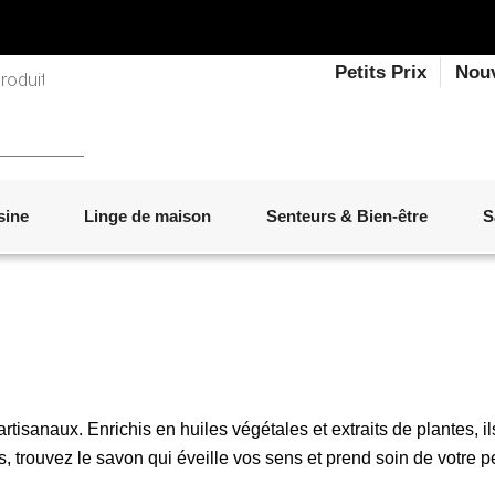
Petits Prix
Nou
sine
Linge de maison
Senteurs & Bien-être
S
LINGE DE LIT
OBJETS DÉCORATIFS
VAISSELLE
ÉLECTROMÉNAGER
SENTEURS D'INTÉRIEUR
SALON
ACCESSOIRES
MOBILIER DE JARDIN
PAPETERIE
sanaux. Enrichis en huiles végétales et extraits de plantes, ils
s, trouvez le savon qui éveille vos sens et prend soin de votre 