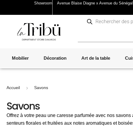
Showroom
Avenue Blaise Diagne x Avenue du Sénégal
Mobilier
Décoration
Art de la table
Cui
Accueil
Savons
Savons
LA GAMME ACCESSIBLE
LA GAMME ACCESSIBLE
LA GAMME ACCESSIBLE
PETITS PRIX
GAMME ACCESSIBLE
LA GAMME ACCESSIBLE
PETITS PRIX
LA GAMME ACCESSIBLE
PETITS PRIX
PIÈCES D'EXCEPTION
MARQUES & MAISON
MARQUES & MAISON
MARQUES & MAISON
MARQUES & MAISON
MARQUES & MAISON
MARQUES & MAISON
MARQUES & MAISON
MARQUES & MAISON
Offrez à votre peau une caresse parfumée avec nos savons arti
PIÈCES D'EXCEPTION
PIÈCES D'EXCEPTION
PIÈCES D'EXCEPTION
PIÈCES D'EXCEPTION
PIÈCES D'EXCEPTION
senteurs florales et fruitées aux notes aromatiques et boisée