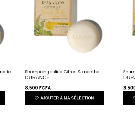
nade
Shampoing solide Citron & menthe
Sham
DURANCE
DU
8.500
FCFA
8.5
AJOUTER À MA SÉLECTION