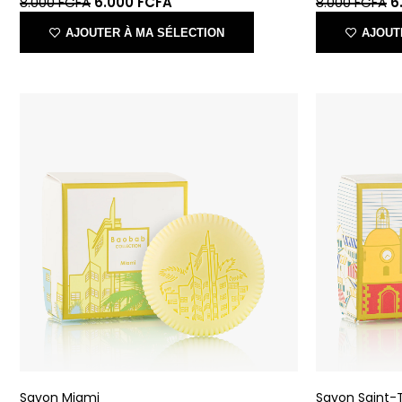
Savon Miami
Savon Saint-
BAOBAB COLLECTION
BAOBAB CO
23.000
FCFA
23.000
FCF