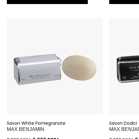
Savon White Pomegranate
Savon Dodici
MAX BENJAMIN
MAX BENJA
8.000
FCFA
6.000
FCFA
8.000
FCFA
6
AJOUTER À MA SÉLECTION
AJOUT