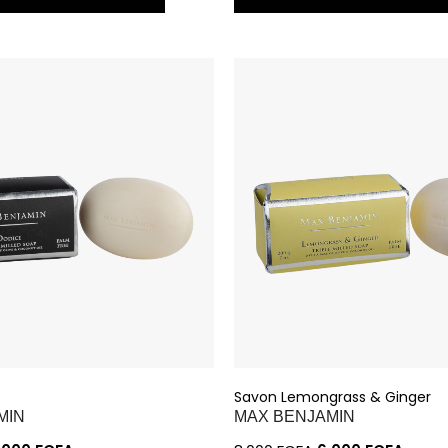
Savon Lemongrass & Ginger
MIN
MAX BENJAMIN
.000
FCFA
8.000
FCFA
6.000
FCFA
ER À MA SÉLECTION
AJOUTER À MA SÉLECTI