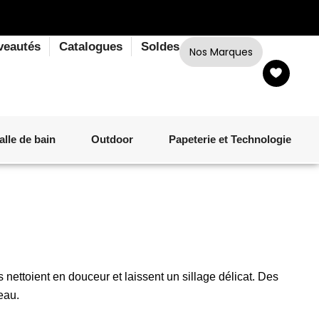
veautés
Catalogues
Soldes
Nos Marques
alle de bain
Outdoor
Papeterie et Technologie
LINGE DE BAIN
LUMINAIRE
VERRERIE
MATÉRIEL DE CUISSON
CORPS ET CHEVEUX
SALLE À MANGER
LINGE DE BAIN
DÉCORATION OUTDOOR
TECHNOLOGIE
 nettoient en douceur et laissent un sillage délicat. Des
peau.