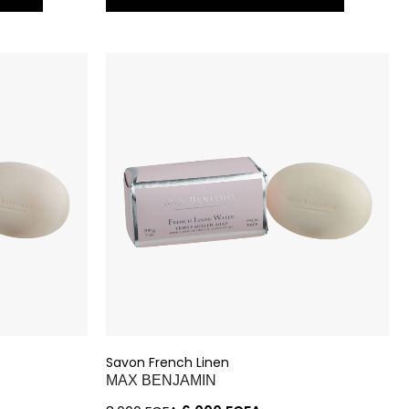
Savon French Linen
MAX BENJAMIN
8.000
FCFA
6.000
FCFA
ON
AJOUTER À MA SÉLECTION