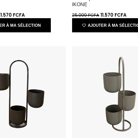
ER À MA SÉLECTION
AJOUTER À MA SÉLECTI
 cache-pots marron clair
Support de 3 cache-pots gris