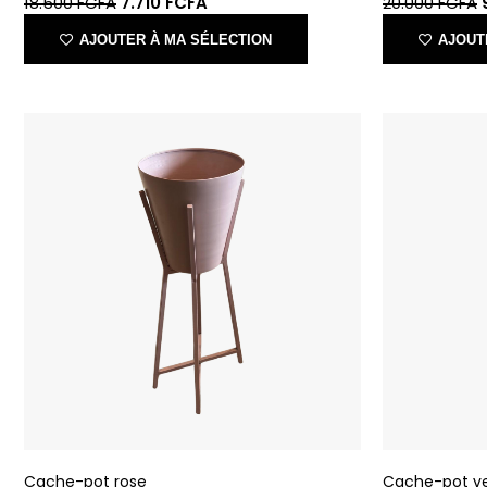
Cache-pot rose
Cache-pot v
IKONE
IKONE
28.500
FCFA
11.570
FCFA
28.500
FCFA