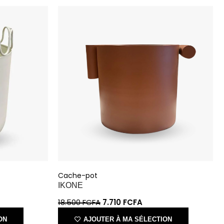
ACCESSOIRES
ESPACE SOLDES
BIEN-ÊTRE
NOS MARQUES
BUREAUX
TEXTILE
HYGIÈNE
ACCESSOIRES
Cache-pot
IKONE
18.500
FCFA
7.710
FCFA
ON
AJOUTER À MA SÉLECTION