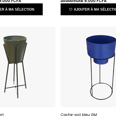
ert
Cache-pot bleu GM
IKONE
11.570
FCFA
25.000
FCFA
11.570
FCFA