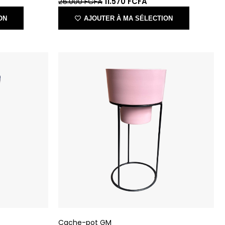
Cache-pot GM
IKONE
30.000
FCFA
12.850
FCFA