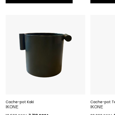
Cache-pot Kaki
Cache-pot T
IKONE
IKONE
18.500
FCFA
7.710
FCFA
20.000
FCFA
AJOUTER À MA SÉLECTION
AJOUT