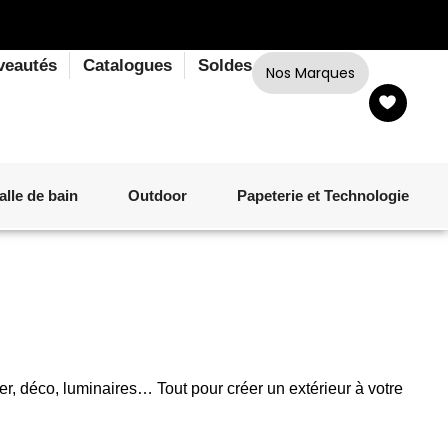
veautés
Catalogues
Soldes
Nos Marques
alle de bain
Outdoor
Papeterie et Technologie
LINGE DE BAIN
LUMINAIRE
VERRERIE
MATÉRIEL DE CUISSON
CORPS ET CHEVEUX
SALLE À MANGER
LINGE DE BAIN
DÉCORATION OUTDOOR
TECHNOLOGIE
ier, déco, luminaires… Tout pour créer un extérieur à votre