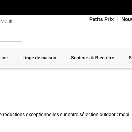
Petits Prix
Nou
sine
Linge de maison
Senteurs & Bien-être
S
LINGE DE LIT
OBJETS DÉCORATIFS
VAISSELLE
ÉLECTROMÉNAGER
SENTEURS D'INTÉRIEUR
SALON
ACCESSOIRES
MOBILIER DE JARDIN
PAPETERIE
de réductions exceptionnelles sur notre sélection outdoor : mobil