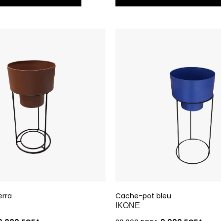
erra
Cache-pot bleu
IKONE
9.000
FCFA
20.000
FCFA
9.000
FCFA
ER À MA SÉLECTION
AJOUTER À MA SÉLECTI