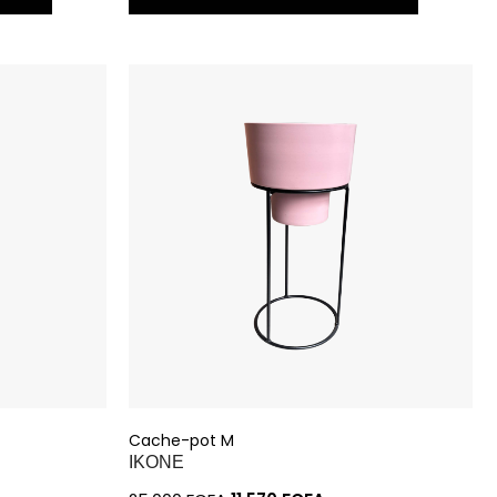
Cache-pot M
IKONE
25.000
FCFA
11.570
FCFA
ON
AJOUTER À MA SÉLECTION