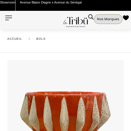
Showroom
Avenue Blaise Diagne x Avenue du Sénégal
Nos Marques
ACCUEIL
BOLS