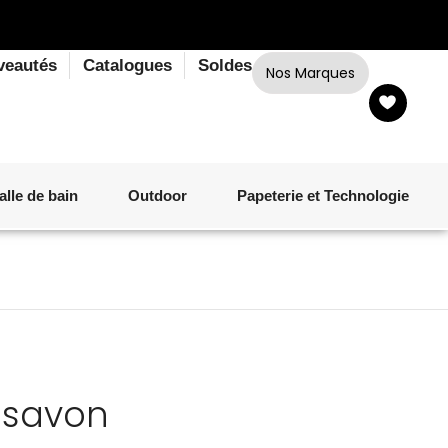
veautés
Catalogues
Soldes
Nos Marques
alle de bain
Outdoor
Papeterie et Technologie
LINGE DE BAIN
LUMINAIRE
VERRERIE
MATÉRIEL DE CUISSON
CORPS ET CHEVEUX
SALLE À MANGER
LINGE DE BAIN
DÉCORATION OUTDOOR
TECHNOLOGIE
à savon