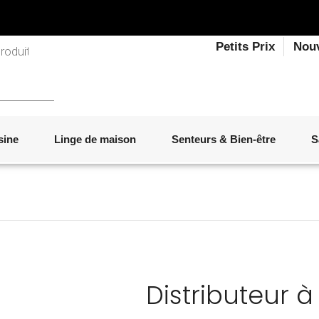
Petits Prix
Nou
sine
Linge de maison
Senteurs & Bien-être
S
LINGE DE LIT
OBJETS DÉCORATIFS
VAISSELLE
ÉLECTROMÉNAGER
SENTEURS D'INTÉRIEUR
SALON
ACCESSOIRES
MOBILIER DE JARDIN
PAPETERIE
Distributeur 
strié