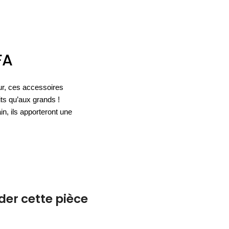
ACCESSOIRES
ESPACE SOLDES
BIEN-ÊTRE
FA
NOS MARQUES
BUREAUX
TEXTILE
HYGIÈNE
ACCESSOIRES
our, ces accessoires
its qu’aux grands !
in, ils apporteront une
r cette pièce