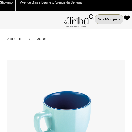
Showroom
Avenue Blaise Diagne x Avenue du Sénégal
Nos Marques
ACCUEIL
MUGS