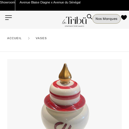
Showroom
Avenue Blaise Diagne x Avenue du Sénégal
Nos Marques
ACCUEIL
VASES