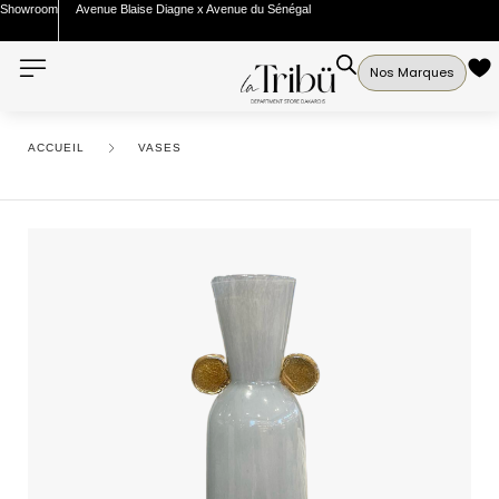
Showroom
Avenue Blaise Diagne x Avenue du Sénégal
Nos Marques
ACCUEIL
VASES