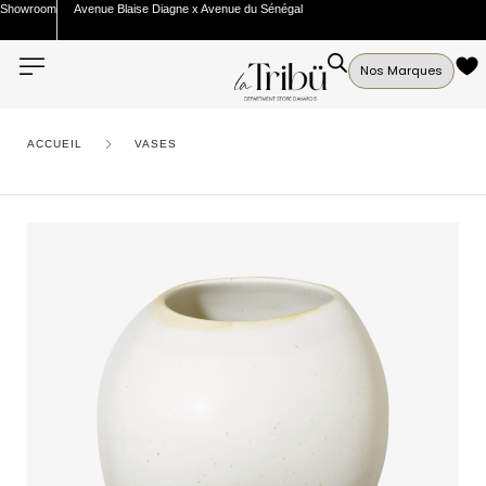
Showroom
Avenue Blaise Diagne x Avenue du Sénégal
Nos Marques
ACCUEIL
VASES