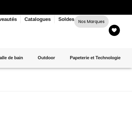
veautés
Catalogues
Soldes
Nos Marques
alle de bain
Outdoor
Papeterie et Technologie
LINGE DE BAIN
LUMINAIRE
VERRERIE
MATÉRIEL DE CUISSON
CORPS ET CHEVEUX
SALLE À MANGER
LINGE DE BAIN
DÉCORATION OUTDOOR
TECHNOLOGIE