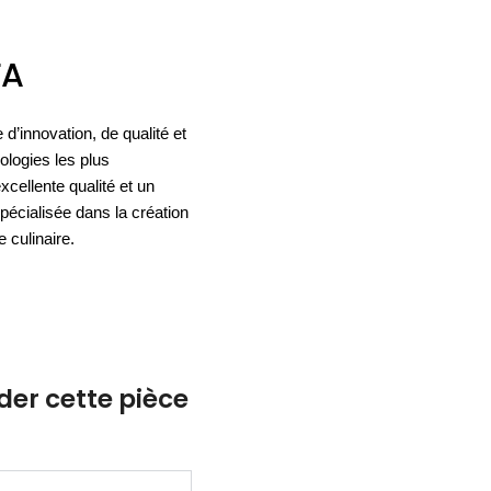
ACCESSOIRES
FA
ESPACE SOLDES
BIEN-ÊTRE
nnovation, de qualité et
NOS MARQUES
BUREAUX
TEXTILE
nologies les plus
HYGIÈNE
ACCESSOIRES
xcellente qualité et un
spécialisée dans la création
 culinaire.
r cette pièce