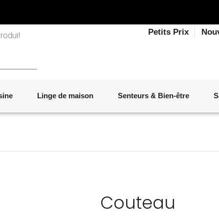
Petits Prix
Nou
sine
Linge de maison
Senteurs & Bien-être
S
LINGE DE LIT
OBJETS DÉCORATIFS
VAISSELLE
ÉLECTROMÉNAGER
SENTEURS D'INTÉRIEUR
SALON
ACCESSOIRES
MOBILIER DE JARDIN
PAPETERIE
Couteau
Marque :
BERGNER