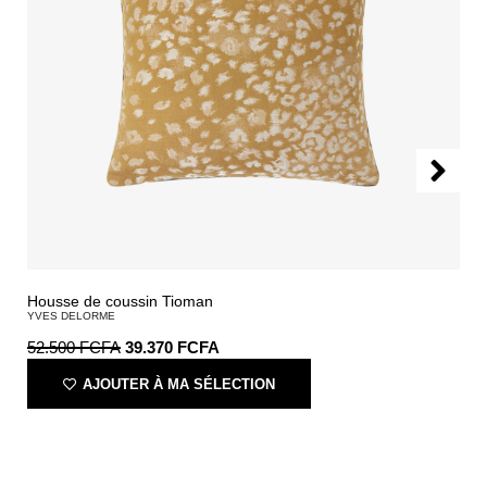
Housse de coussin Tioman
YVES DELORME
52.500
FCFA
39.370
FCFA
AJOUTER À MA SÉLECTION