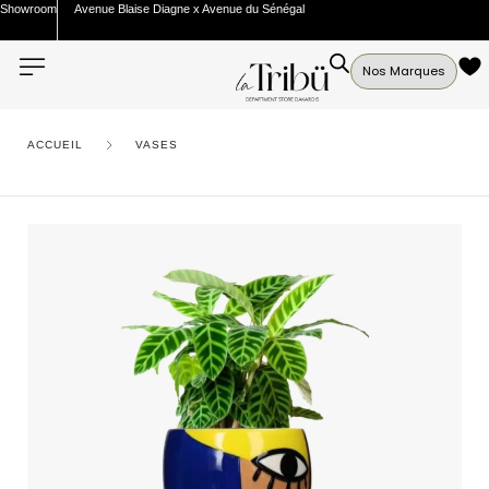
Showroom
Avenue Blaise Diagne x Avenue du Sénégal
Nos Marques
ACCUEIL
VASES