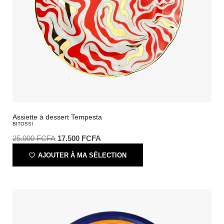
Assiette à dessert Tempesta
BITOSSI
25.000
FCFA
17.500
FCFA
AJOUTER À MA SÉLECTION