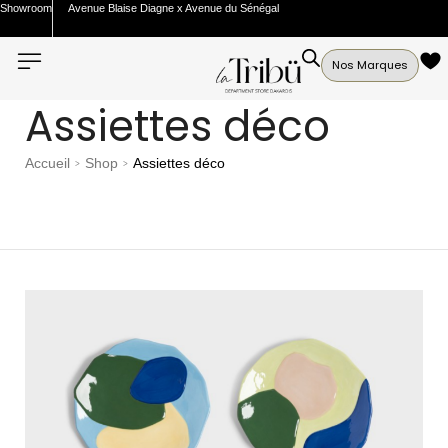
Showroom
Avenue Blaise Diagne x Avenue du Sénégal
Nos Marques
Assiettes déco
Accueil
Shop
Assiettes déco
>
>